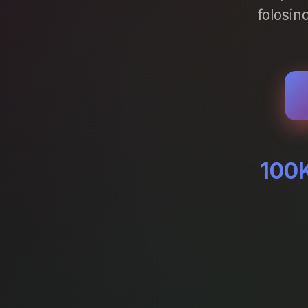
folosin
100