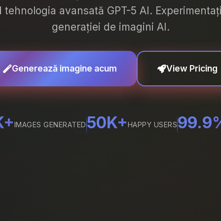
d tehnologia avansată GPT-5 AI. Experimentați 
generației de imagini AI.
Generează imagine acum
View Pricing
K+
50K+
99.9
IMAGES GENERATED
HAPPY USERS