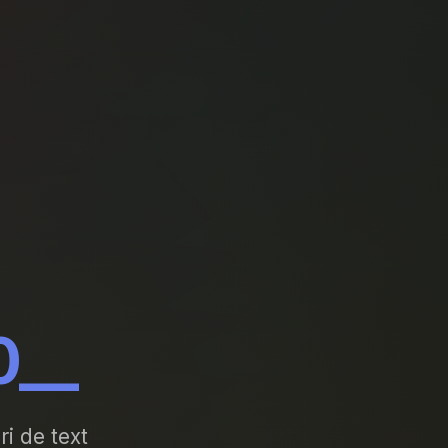
0__
ri de text