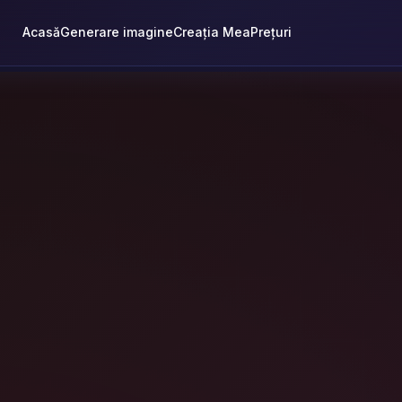
Acasă
Generare imagine
Creația Mea
Prețuri