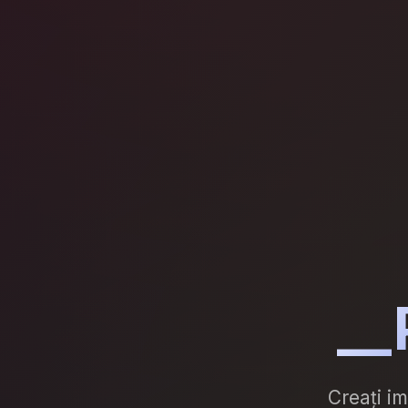
__
Creați im