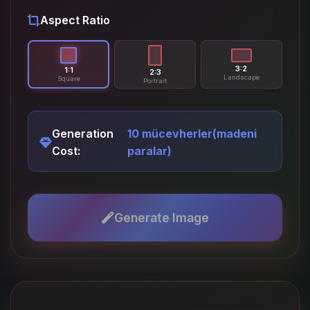
Aspect Ratio
3:2
1:1
2:3
Landscape
Square
Portrait
Generation
10 mücevherler(madeni
Cost:
paralar)
Generate Image