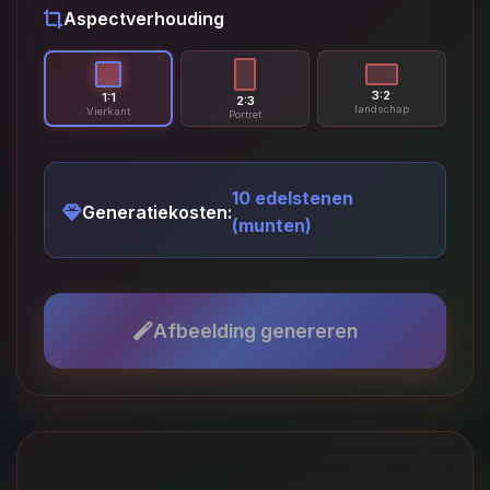
Aspectverhouding
3:2
1:1
2:3
landschap
Vierkant
Portret
10 edelstenen
Generatiekosten:
(munten)
Afbeelding genereren