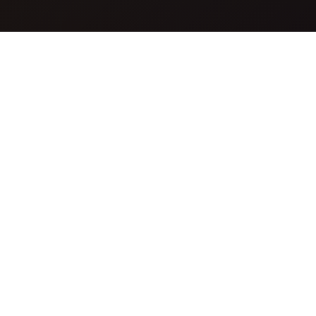
Mikä on GPT-5 Image?
GPT-5 Image on kehittynyt tekoälykuvageneraattori,
joka luo hämmästyttäviä, korkealaatuisia kuvia
tekstikäyttöistä. Kuvaa vain, mitä haluat nähdä, ja
huippuluokan tekoälymme tuottaa ammattilaatuisia
kuvia sekunnissa.