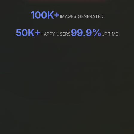
100K+
IMAGES GENERATED
50K+
99.9%
HAPPY USERS
UPTIME