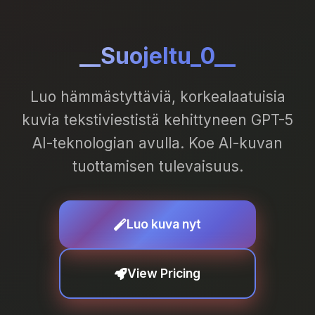
__Suojeltu_0__
Luo hämmästyttäviä, korkealaatuisia
kuvia tekstiviestistä kehittyneen GPT-5
AI-teknologian avulla. Koe AI-kuvan
tuottamisen tulevaisuus.
Luo kuva nyt
View Pricing