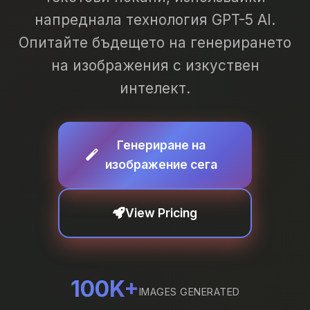
напреднала технология GPT-5 AI.
Опитайте бъдещето на генерирането
на изображения с изкуствен
интелект.
Генериране на
изображение сега
View Pricing
100K+
IMAGES GENERATED