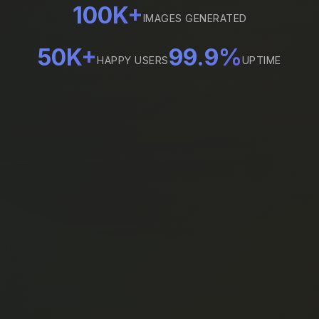
100K+
IMAGES GENERATED
50K+
99.9%
HAPPY USERS
UPTIME