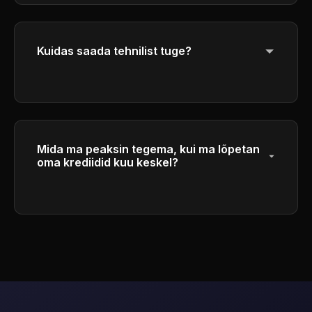
Kuidas saada tehnilist tuge?
Get help through our customer service
center by emailing
support@gpt5image.org
.
Our team will respond to your inquiries as
soon as possible.
Mida ma peaksin tegema, kui ma lõpetan
oma krediidid kuu keskel?
Saate osta täiendavaid krediidipakette või
uuendada kõrgemale tasemele, mis sisaldab
rohkem igakuiseid krediite.