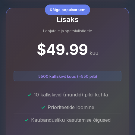
Kõige populaarsem
Lisaks
Loojatele ja spetsialistidele
$49.99
kuu
5500 kalliskivit kuus (≈550 pilti)
10 kalliskivid (mündid) pildi kohta
Prioriteetide loomine
Kaubandusliku kasutamise õigused