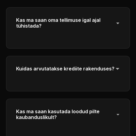
Kas ma saan oma tellimuse igal ajal
tühistada?
Jah, saate tellimuse igal ajal tühistada. Teie
juurdepääs jätkub kuni teie praeguse
arvestusperioodi lõpuni.
Kuidas arvutatakse krediite rakenduses?
Palun kontrollige krediidi arvutamise
üksikasju genereerimisliideses.
Kas ma saan kasutada loodud pilte
kaubanduslikult?
Jah, Plusi ja Pro plaanide tellijatel on