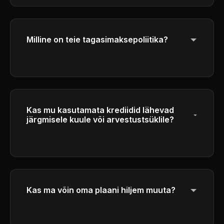
täielikud ärilised õigused kasutada oma
loodud pilte ärilistel eesmärkidel.
Milline on teie tagasimaksepoliitika?
Kui soovite üksikasjalikku teavet meie
tagastamise tingimuste kohta, vaadake meie
tagastamispoliitikat jaljas.
Kas mu kasutamata krediidid lähevad
järgmisele kuule või arvestustsüklile?
Krediidid aeguvad iga arvestustsükli lõpus ja
ei siirdu õiglase kasutamise tagamiseks
järgmisele perioodile.
Kas ma võin oma plaani hiljem muuta?
Jah, saate oma plaani igal ajal uuendada või
vähendada.