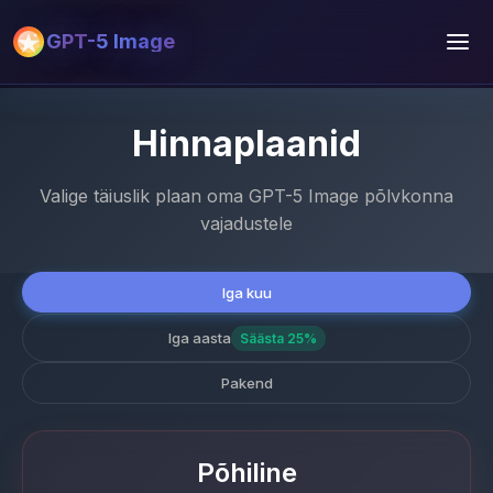
GPT-5 Image
Hinnaplaanid
Valige täiuslik plaan oma GPT-5 Image põlvkonna
vajadustele
Iga kuu
Iga aasta
Säästa 25%
Pakend
Põhiline