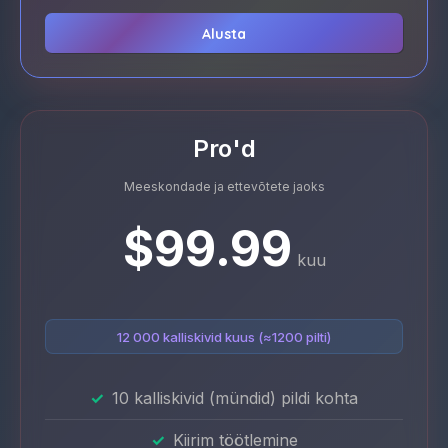
Alusta
Pro'd
Meeskondade ja ettevõtete jaoks
$99.99
kuu
12 000 kalliskivid kuus (≈1200 pilti)
10 kalliskivid (mündid) pildi kohta
Kiirim töötlemine