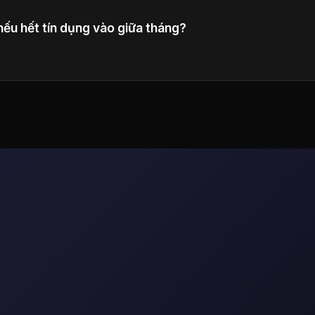
 nếu hết tín dụng vào giữa tháng?
các gói tín dụng bổ sung hoặc nâng cấp lên gói cấp cao 
hàng tháng hơn.