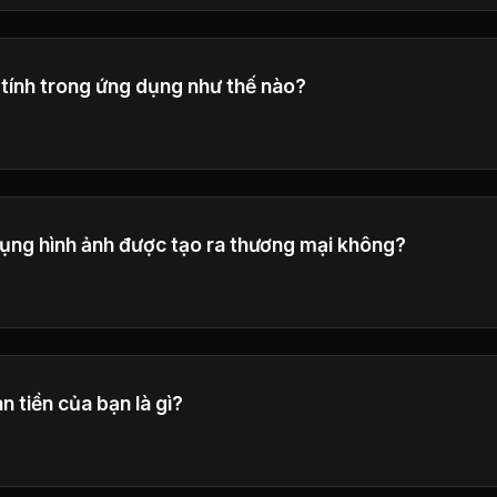
tính trong ứng dụng như thế nào?
 chi tiết tính toán tín dụng trong giao diện tạo.
dụng hình ảnh được tạo ra thương mại không?
ký gói Plus và Pro có quyền thương mại đầy đủ để sử dụn
ho mục đích kinh doanh.
n tiền của bạn là gì?
hảo Chính sách hoàn tiền của chúng tôi ở chân trang để biế
 khoản và điều kiện hoàn tiền của chúng tôi.