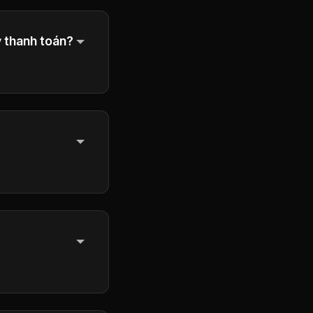
ỳ thanh toán?
ang giai đoạn
age.org
. Our