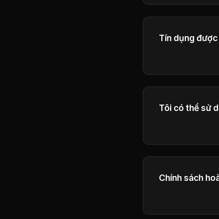
Tín dụng được 
Vui lòng kiểm tra
Tôi có thể sử 
Có, người đăng 
tạo ra của họ c
Chính sách hoà
Vui lòng tham k
tiết về các điều