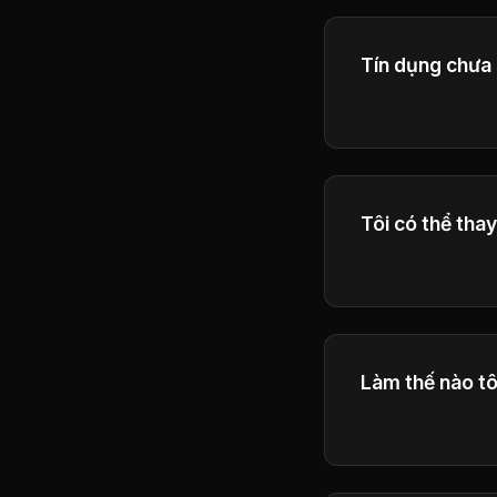
Tín dụng chưa 
Tín dụng hết hạ
tiếp theo để đả
Tôi có thể tha
Có, bạn có thể 
Làm thế nào tô
Get help throug
team will respon