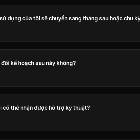
sử dụng của tôi sẽ chuyển sang tháng sau hoặc chu k
n vào cuối mỗi chu kỳ thanh toán và không được chuyển s
m bảo sử dụng công bằng.
y đổi kế hoạch sau này không?
nâng cấp hoặc hạ cấp kế hoạch của mình bất cứ lúc nào.
i có thể nhận được hỗ trợ kỹ thuật?
h our customer service center by emailing
support@gpt5im
d to your inquiries as soon as possible.