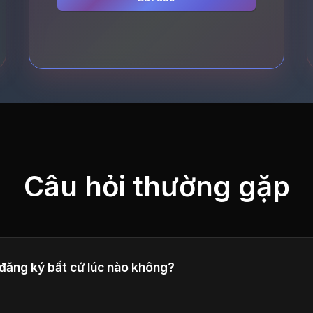
Câu hỏi thường gặp
 đăng ký bất cứ lúc nào không?
hủy đăng ký bất cứ lúc nào. Truy cập của bạn sẽ tiếp tục c
hiện tại của bạn.